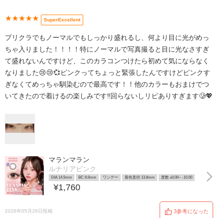
★★★★★
SuperExcellent
プリクラでもノーマルでもしっかり盛れるし、何より目に光がめっ
ちゃ入りました！！！！特にノーマルで写真撮ると目に光なさすぎ
て盛れないんですけど、このカラコンつけたら初めて気にならなく
なりました😢😢💞ピンクってちょっと緊張したんですけどピンクす
ぎなくてめっちゃ馴染むので最高です！！他のカラーもおまけでつ
いてきたので着けるの楽しみです‼️回らないしリピありすぎます🥲💖
マランマラン
ルナリアピンク
DIA 14.5mm
BC 8.6mm
ワンデー
着色直径 13.8mm
度数 ±0.00~ -10.00
¥1,760
2026年05月26日投稿
3参考になった