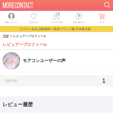
登録・ログイン
お気に入り
メルマガ
・
割引
お買い物ガイド
カート
カラコン全品 送料無料 × 取扱ブランド数 日本最大級
TOP
>
レビュアープロフィール
レビュアープロフィール
モアコンユーザーの声
1
投稿件数
レビュー履歴