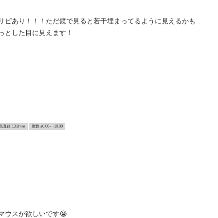
リピあり！！！ただ鏡で見ると若干埋まってるように見えるかも
っとした目に見えます！
色直径 13.8mm
度数 ±0.00~ -10.00
マウスが欲しいです😭