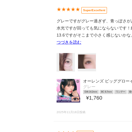
★★★★★
SuperExcellent
グレーですがグレー過ぎず、青っぽさが
水光ですが回っても気にならないです！
13.6ですがそこまで小さく感じないかな
つづきを読む
オーレンズ ビッググロー
グレー
DIA 14.2mm
BC 8.7mm
ワンデー
着
¥1,760
2025年11月18日投稿