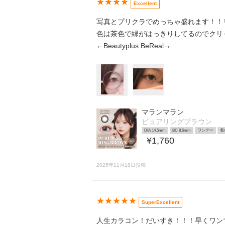
★★★★
Excellent
写真とプリクラでめっちゃ盛れます！！
色は茶色で縁がはっきりしてるのでクリ
←Beautyplus BeReal→
マランマラン
ピュアリングブラウン
DIA 14.5mm
BC 8.6mm
ワンデー
着
¥1,760
2025年11月18日投稿
★★★★★
SuperExcellent
人生カラコン！だいすき！！！早くワン