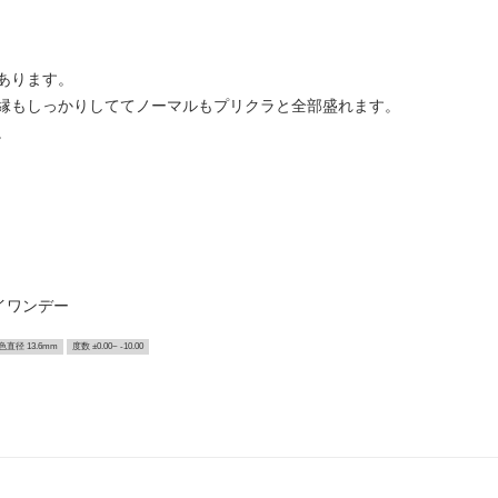
あります。
縁もしっかりしててノーマルもプリクラと全部盛れます。
。
イワンデー
色直径 13.6mm
度数 ±0.00~ -10.00