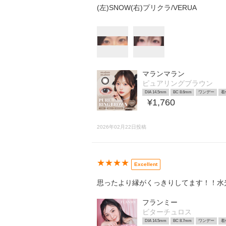
(左)SNOW(右)プリクラ/VERUA
マランマラン
ピュアリングブラウン
DIA 14.5mm
BC 8.6mm
ワンデー
着
¥1,760
2026年02月22日投稿
★★★★
Excellent
思ったより縁がくっきりしてます！！水
フランミー
ビターチュロス
DIA 14.5mm
BC 8.7mm
ワンデー
着