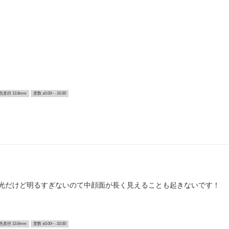
色直径 13.8mm
度数 ±0.00~ -10.00
光だけど明るすぎないのて中顔面が長く見えることも起きないです！
色直径 13.6mm
度数 ±0.00~ -10.00