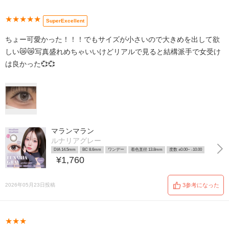
★★★★★
SuperExcellent
ちょー可愛かった！！！でもサイズが小さいので大きめを出して欲
しい😿😿写真盛れめちゃいいけどリアルで見ると結構派手で女受け
は良かった💞💞
マランマラン
ルナリアグレー
DIA 14.5mm
BC 8.6mm
ワンデー
着色直径 13.8mm
度数 ±0.00~ -10.00
¥1,760
2026年05月23日投稿
3参考になった
★★★