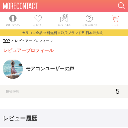
登録・ログイン
お気に入り
メルマガ
・
割引
お買い物ガイド
カート
カラコン全品 送料無料 × 取扱ブランド数 日本最大級
TOP
>
レビュアープロフィール
レビュアープロフィール
モアコンユーザーの声
5
投稿件数
レビュー履歴