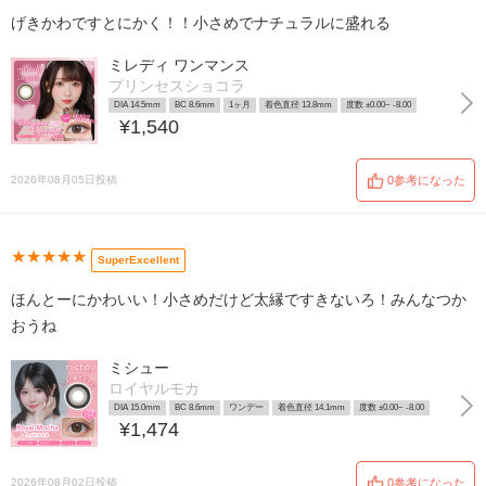
げきかわですとにかく！！小さめでナチュラルに盛れる
ミレディ ワンマンス
プリンセスショコラ
DIA 14.5mm
BC 8.6mm
1ヶ月
着色直径 13.8mm
度数 ±0.00~ -8.00
¥1,540
2026年08月05日投稿
0参考になった
★★★★★
SuperExcellent
ほんとーにかわいい！小さめだけど太縁ですきないろ！みんなつか
おうね
ミシュー
ロイヤルモカ
DIA 15.0mm
BC 8.6mm
ワンデー
着色直径 14.1mm
度数 ±0.00~ -8.00
¥1,474
2026年08月02日投稿
0参考になった