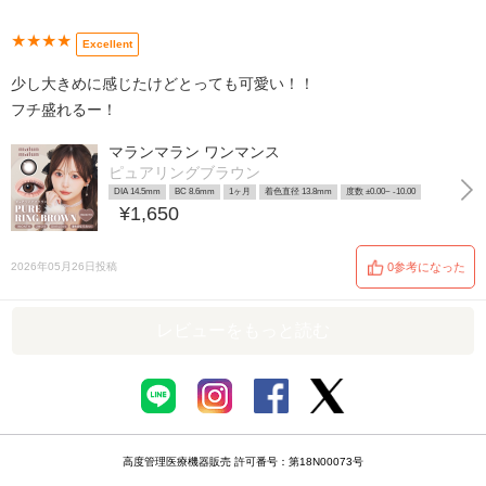
★★★★
Excellent
少し大きめに感じたけどとっても可愛い！！
フチ盛れるー！
マランマラン ワンマンス
ピュアリングブラウン
DIA 14.5mm
BC 8.6mm
1ヶ月
着色直径 13.8mm
度数 ±0.00~ -10.00
¥1,650
2026年05月26日投稿
0参考になった
レビューをもっと読む
高度管理医療機器販売 許可番号：第18N00073号