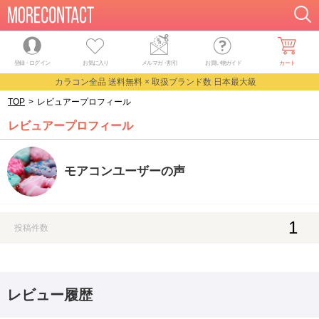
登録・ログイン
お気に入り
メルマガ
・
割引
お買い物ガイド
カート
カラコン全品 送料無料 × 取扱ブランド数 日本最大級
TOP
>
レビュアープロフィール
レビュアープロフィール
モアコンユーザーの声
1
投稿件数
レビュー履歴