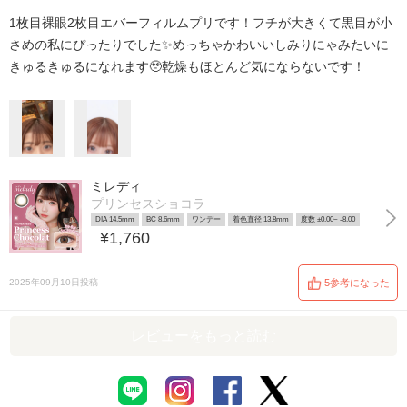
1枚目裸眼2枚目エバーフィルムプリです！フチが大きくて黒目が小
さめの私にぴったりでした✨めっちゃかわいいしみりにゃみたいに
きゅるきゅるになれます🥹乾燥もほとんど気にならないです！
ミレディ
プリンセスショコラ
DIA 14.5mm
BC 8.6mm
ワンデー
着色直径 13.8mm
度数 ±0.00~ -8.00
¥1,760
2025年09月10日投稿
5参考になった
レビューをもっと読む