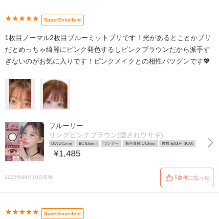
★★★★★
SuperExcellent
1枚目ノーマル2枚目ブルーミットプリです！光があるとことかプリ
だとめっちゃ綺麗にピンク発色するしピンクブラウンだから派手す
ぎないのがお気に入りです！ピンクメイクとの相性バツグンです💖
フルーリー
リングピンクブラウン(愛されウサギ)
DIA 14.5mm
BC 8.6mm
ワンデー
着色直径 14.0mm
度数 ±0.00~ -10.00
¥1,485
2025年09月10日投稿
5参考になった
★★★★★
SuperExcellent