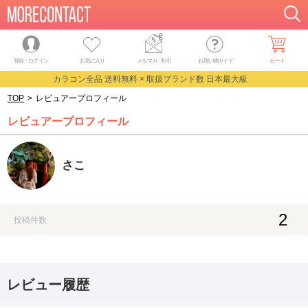
登録・ログイン
お気に入り
メルマガ
・
割引
お買い物ガイド
カート
カラコン全品 送料無料 × 取扱ブランド数 日本最大級
TOP
>
レビュアープロフィール
レビュアープロフィール
さこ
2
投稿件数
レビュー履歴