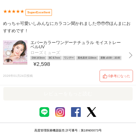
★★★★★
SuperExcellent
めっちゃ可愛いしみんなにカラコン聞かれました🥹🥹🥹ほんまにお
すすめです！
エバーカラーワンデーナチュラル モイストレー
ベルUV
ローズミューズ
DIA 14.5mm
BC 8.7mm
ワンデー
着色直径 13.8mm
度数 ±0.00~ -10.00
¥2,598
2026年01月24日投稿
0参考になった
レビューをもっと読む
高度管理医療機器販売 許可番号：第18N00073号