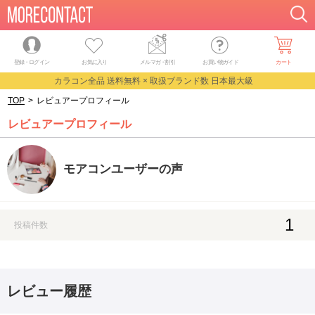
登録・ログイン
お気に入り
メルマガ
・
割引
お買い物ガイド
カート
カラコン全品 送料無料 × 取扱ブランド数 日本最大級
TOP
>
レビュアープロフィール
レビュアープロフィール
モアコンユーザーの声
1
投稿件数
レビュー履歴