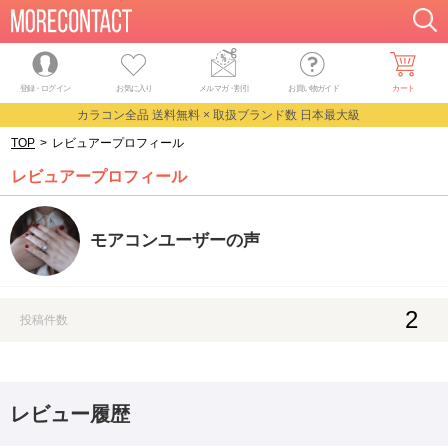
登録・ログイン
お気に入り
メルマガ
・
割引
お買い物ガイド
カート
カラコン全品 送料無料 × 取扱ブランド数 日本最大級
TOP
>
レビュアープロフィール
レビュアープロフィール
モアコンユーザーの声
2
投稿件数
レビュー履歴