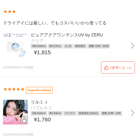
★★★
ドライアイには厳しい。でもコスパいいから使ってる
ピュアアクアワンマンスUV by ZERU
クリア
DIA 14.0mm
BC 8.7mm
1ヶ月
着色直径
度数 -0.50~ -10.00
¥1,815
2025年09月17日投稿
1参考になった
★★★★★
SuperExcellent
リルミィ
バブルキス
DIA 14.5mm
BC 8.6mm
ワンデー
着色直径 13.5mm
度数 ±0.00~ -9.50
¥1,760
2025年08月24日投稿