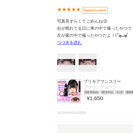
★★★★★
SuperExcellent
写真見ずらくてごめんね🥲
右が晴れてる日に車の中で撮ったやつで
左が家の中で撮ったやつだよ！꒰՞ɞ̴̶̷̥⩊ɞ̴̶̷̥꒱֯
つづきを読む
プリモアマンスリー
プリリングムーン
DIA 15.0mm
BC 8.7mm
1ヶ月
着色直
¥1,650
2025年09月18日投稿