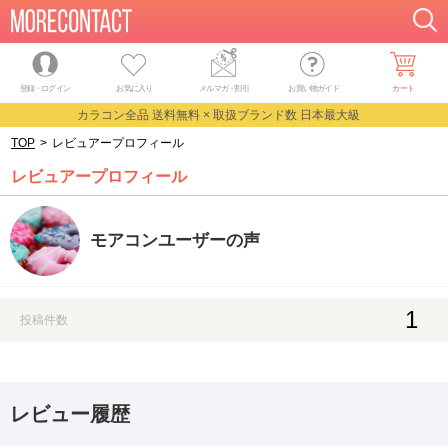
登録・ログイン
お気に入り
メルマガ
・
割引
お買い物ガイド
カート
カラコン全品 送料無料 × 取扱ブランド数 日本最大級
TOP
>
レビュアープロフィール
レビュアープロフィール
モアコンユーザーの声
1
投稿件数
レビュー履歴