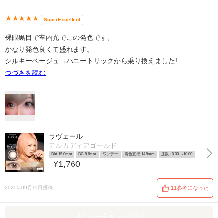
★★★★★
SuperExcellent
裸眼黒目で室内光でこの発色です。
かなり発色良くて盛れます。
シルキーベージュ→ハニートリックから乗り換えました!
つづきを読む
ラヴェール
アルカディアゴールド
DIA 15.0mm
BC 8.6mm
ワンデー
着色直径 14.8mm
度数 ±0.00~ -10.00
¥1,760
2025年09月19日投稿
11参考になった
レビューをもっと読む