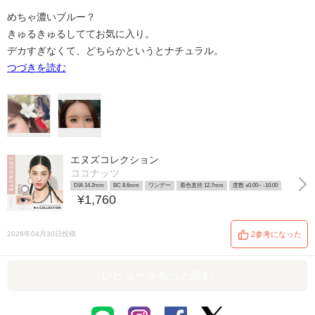
めちゃ濃いブルー？
きゅるきゅるしててお気に入り。
デカすぎなくて、どちらかというとナチュラル。
つづきを読む
エヌズコレクション
ココナッツ
DIA 14.2mm
BC 8.6mm
ワンデー
着色直径 12.7mm
度数 ±0.00~ -10.00
¥1,760
2026年04月30日投稿
2参考になった
レビューをもっと読む