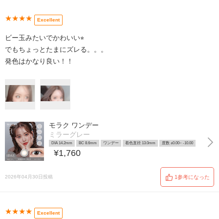
★★★★
Excellent
ビー玉みたいでかわいい⭐︎
でもちょっとたまにズレる。。。
発色はかなり良い！！
モラク ワンデー
ミラーグレー
DIA 14.2mm
BC 8.6mm
ワンデー
着色直径 13.0mm
度数 ±0.00~ -10.00
¥1,760
2026年04月30日投稿
1参考になった
★★★★
Excellent