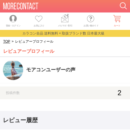
登録・ログイン
お気に入り
メルマガ
・
割引
お買い物ガイド
カート
カラコン全品 送料無料 × 取扱ブランド数 日本最大級
TOP
>
レビュアープロフィール
レビュアープロフィール
モアコンユーザーの声
2
投稿件数
レビュー履歴