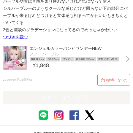
パープルや青は普段あまり使わないけれど気になって購入
シルバーブルーのようなクールな感じだけど回らない下の部分にパ
ープルが来るけれどつけると立体感も相まってかわいいもきちんと
ついてくる
2色と濃淡のグラデーションになってるのでめっちゃかわいい
つづきを読む
エンジェルカラーバンビワンデーNEW
スノーパープル
DIA 14.5mm
BC 8.7mm
ワンデー
着色直径 13.9mm
度数 ±0.00~ -10.00
¥1,848
2026年04月08日投稿
0参考になった
レビューをもっと読む