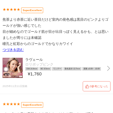
★★★★★
SuperExcellent
焦茶より赤茶に近い茶目だけど室内の発色感は黒目のピンクよりゴ
ールドが強い感じでした
目が細めなのでゴールド筋が目が出目っぽく見えるかも、とは思い
ましたが周りには未確認
瞳孔と虹彩からのゴールドでかなりカワイイ
つづきを読む
ラヴェール
ロリポップピンク
DIA 14.4mm
BC 8.5mm
ワンデー
着色直径 13.7mm
度数 ±0.00~ -10.00
¥1,760
2025年11月11日投稿
0参考になった
★★★★★
SuperExcellent