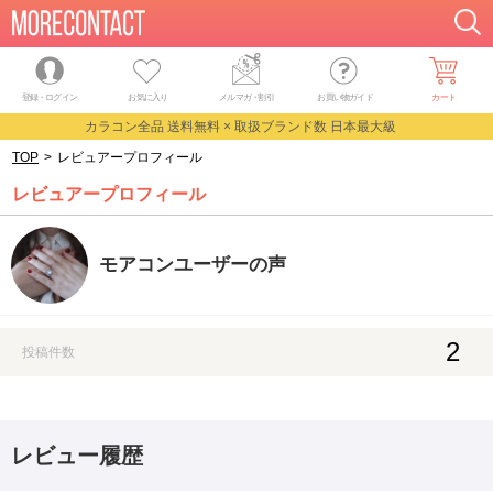
登録・ログイン
お気に入り
メルマガ
・
割引
お買い物ガイド
カート
カラコン全品 送料無料 × 取扱ブランド数 日本最大級
TOP
>
レビュアープロフィール
レビュアープロフィール
モアコンユーザーの声
2
投稿件数
レビュー履歴