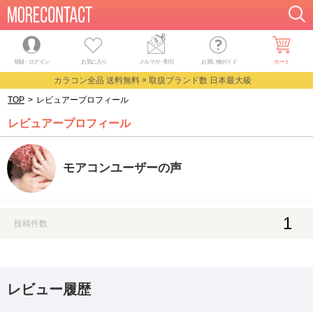
登録・ログイン
お気に入り
メルマガ
・
割引
お買い物ガイド
カート
カラコン全品 送料無料 × 取扱ブランド数 日本最大級
TOP
>
レビュアープロフィール
レビュアープロフィール
モアコンユーザーの声
1
投稿件数
レビュー履歴