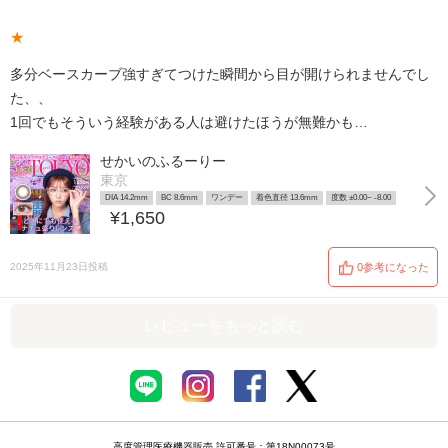
★
多分ベースカーブ強すぎてつけた瞬間から目が開けられませんでし
た、、
1回でもそういう経験がある人は避けたほうが無難かも…
せかいのふるーりー
東京
DIA 14.2mm
BC 8.6mm
ワンデー
着色直径 13.6mm
度数 ±0.00~ -8.00
¥1,650
2025年11月23日投稿
0参考になった
レビューをもっと読む
高度管理医療機器販売 許可番号：第18N00073号