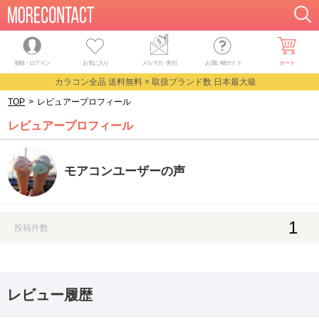
登録・ログイン
お気に入り
メルマガ
・
割引
お買い物ガイド
カート
カラコン全品 送料無料 × 取扱ブランド数 日本最大級
TOP
>
レビュアープロフィール
レビュアープロフィール
モアコンユーザーの声
1
投稿件数
レビュー履歴