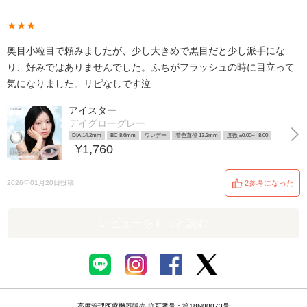
★★★
奥目小粒目で頼みましたが、少し大きめで黒目だと少し派手にな
り、好みではありませんでした。ふちがフラッシュの時に目立って
気になりました。リピなしです泣
アイスター
デイグローグレー
DIA 14.2mm
BC 8.6mm
ワンデー
着色直径 13.2mm
度数 ±0.00~ -8.00
¥1,760
2026年01月20日投稿
2参考になった
レビューをもっと読む
高度管理医療機器販売 許可番号：第18N00073号