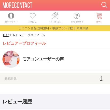
登録・ログイン
お気に入り
メルマガ
・
割引
お買い物ガイド
カート
カラコン全品 送料無料 × 取扱ブランド数 日本最大級
TOP
>
レビュアープロフィール
レビュアープロフィール
モアコンユーザーの声
1
投稿件数
レビュー履歴