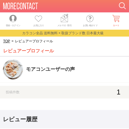
登録・ログイン
お気に入り
メルマガ
・
割引
お買い物ガイド
カート
カラコン全品 送料無料 × 取扱ブランド数 日本最大級
TOP
>
レビュアープロフィール
レビュアープロフィール
モアコンユーザーの声
1
投稿件数
レビュー履歴