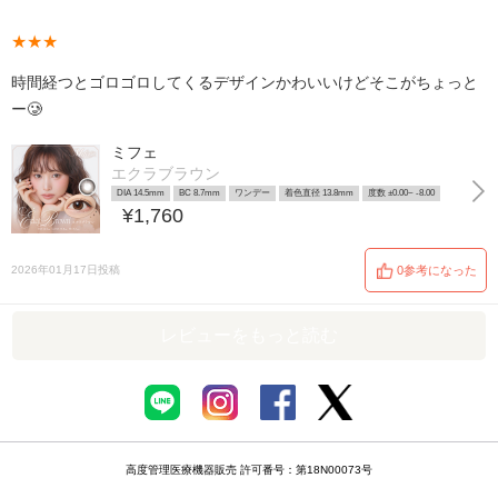
★★★
時間経つとゴロゴロしてくるデザインかわいいけどそこがちょっと
ー🥲
ミフェ
エクラブラウン
DIA 14.5mm
BC 8.7mm
ワンデー
着色直径 13.8mm
度数 ±0.00~ -8.00
¥1,760
2026年01月17日投稿
0参考になった
レビューをもっと読む
高度管理医療機器販売 許可番号：第18N00073号