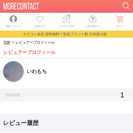
登録・ログイン
お気に入り
メルマガ
・
割引
お買い物ガイド
カート
カラコン全品 送料無料 × 取扱ブランド数 日本最大級
TOP
>
レビュアープロフィール
レビュアープロフィール
いわもち
1
投稿件数
レビュー履歴