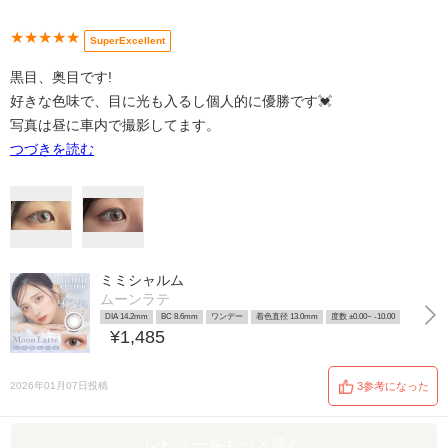
★★★★★
SuperExcellent
黒目、奥目です!
好きな色味で、目に光も入るし個人的に優勝です💓
写真は昼に車内で撮影してます。
つづきを読む
ミミシャルム
ムーンラテ
DIA 14.2mm
BC 8.6mm
ワンデー
着色直径 13.0mm
度数 ±0.00~ -10.00
¥1,485
2026年01月07日投稿
3参考になった
レビューをもっと読む