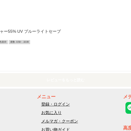
チャー55% UV ブルーライトセーブ
色直径
度数 -0.50~ -10.00
レビューをもっと読む
メニュー
メ
登録・ログイン
お気に入り
メルマガ・クーポン
高
お買い物ガイド