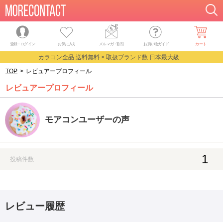
登録・ログイン
お気に入り
メルマガ
・
割引
お買い物ガイド
カート
カラコン全品 送料無料 × 取扱ブランド数 日本最大級
TOP
>
レビュアープロフィール
レビュアープロフィール
モアコンユーザーの声
1
投稿件数
レビュー履歴