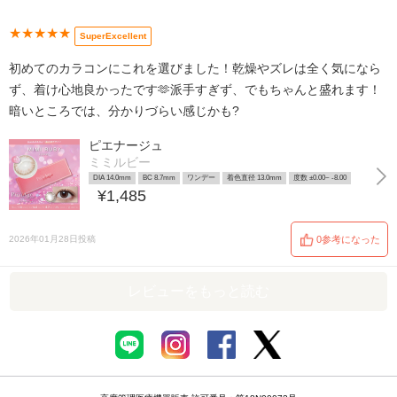
★★★★★
SuperExcellent
初めてのカラコンにこれを選びました！乾燥やズレは全く気になら
ず、着け心地良かったです🫶派手すぎず、でもちゃんと盛れます！
暗いところでは、分かりづらい感じかも?
ピエナージュ
ミミルビー
DIA 14.0mm
BC 8.7mm
ワンデー
着色直径 13.0mm
度数 ±0.00~ -8.00
¥1,485
2026年01月28日投稿
0参考になった
レビューをもっと読む