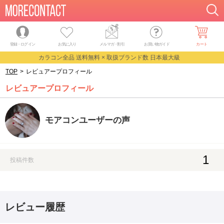
登録・ログイン
お気に入り
メルマガ
・
割引
お買い物ガイド
カート
カラコン全品 送料無料 × 取扱ブランド数 日本最大級
TOP
>
レビュアープロフィール
レビュアープロフィール
モアコンユーザーの声
1
投稿件数
レビュー履歴