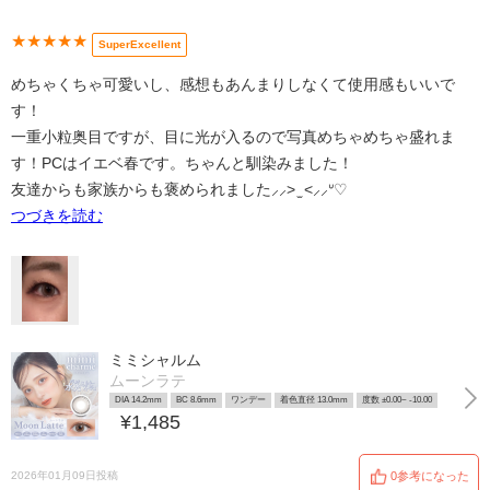
★★★★★
SuperExcellent
めちゃくちゃ可愛いし、感想もあんまりしなくて使用感もいいで
す！
一重小粒奥目ですが、目に光が入るので写真めちゃめちゃ盛れま
す！PCはイエベ春です。ちゃんと馴染みました！
友達からも家族からも褒められました⸝⸝> ̫ <⸝⸝ᐡ♡
つづきを読む
ミミシャルム
ムーンラテ
DIA 14.2mm
BC 8.6mm
ワンデー
着色直径 13.0mm
度数 ±0.00~ -10.00
¥1,485
2026年01月09日投稿
0参考になった