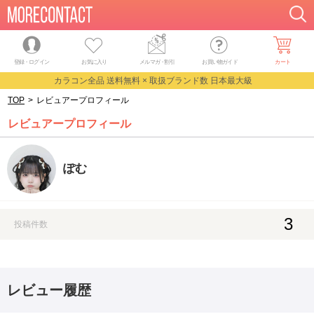
登録・ログイン
お気に入り
メルマガ
・
割引
お買い物ガイド
カート
カラコン全品 送料無料 × 取扱ブランド数 日本最大級
TOP
>
レビュアープロフィール
レビュアープロフィール
ぽむ
3
投稿件数
レビュー履歴