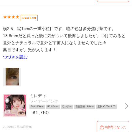
★★★★
Excellent
横2.5、縦1cmの一重小粒目です。瞳の色は多分焦げ茶です。
13.8mmだと買った後に気がついて後悔しましたが、つけてみると
意外とナチュラルで意外と宇宙人になりませんでした🎶
奥目ですが、光が入ります！
つづきを読む
ミレディ
ライアーピンク
DIA 14.5mm
BC 8.6mm
ワンデー
着色直径 13.8mm
度数 ±0.00~ -8.00
¥1,760
2025年12月24日投稿
0参考になった