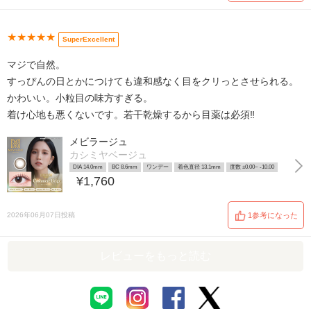
★★★★★
SuperExcellent
マジで自然。
すっぴんの日とかにつけても違和感なく目をクリっとさせられる。
かわいい。小粒目の味方すぎる。
着け心地も悪くないです。若干乾燥するから目薬は必須‼️
メビラージュ
カシミヤベージュ
DIA 14.0mm
BC 8.6mm
ワンデー
着色直径 13.1mm
度数 ±0.00~ -10.00
¥1,760
2026年06月07日投稿
1参考になった
レビューをもっと読む