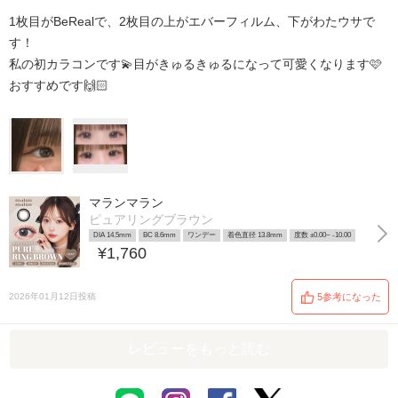
1枚目がBeRealで、2枚目の上がエバーフィルム、下がわたウサで
す！
私の初カラコンです💫目がきゅるきゅるになって可愛くなります🩷
おすすめです🙌🏻
マランマラン
ピュアリングブラウン
DIA 14.5mm
BC 8.6mm
ワンデー
着色直径 13.8mm
度数 ±0.00~ -10.00
¥1,760
2026年01月12日投稿
5参考になった
レビューをもっと読む