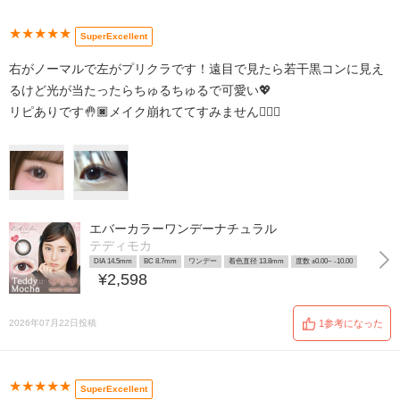
★★★★★
SuperExcellent
右がノーマルで左がプリクラです！遠目で見たら若干黒コンに見え
るけど光が当たったらちゅるちゅるで可愛い💖
リピありです🤚🏿メイク崩れててすみません🙇🏻‍♀️
エバーカラーワンデーナチュラル
テディモカ
DIA 14.5mm
BC 8.7mm
ワンデー
着色直径 13.8mm
度数 ±0.00~ -10.00
¥2,598
2026年07月22日投稿
1参考になった
★★★★★
SuperExcellent