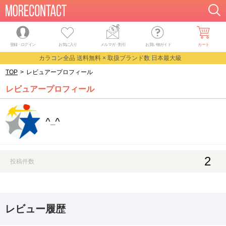
登録・ログイン
お気に入り
メルマガ
・
割引
お買い物ガイド
カート
カラコン全品 送料無料 × 取扱ブランド数 日本最大級
TOP
>
レビュアープロフィール
レビュアープロフィール
^⁠_⁠^
2
投稿件数
レビュー履歴