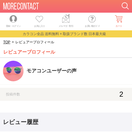
登録・ログイン
お気に入り
メルマガ
・
割引
お買い物ガイド
カート
カラコン全品 送料無料 × 取扱ブランド数 日本最大級
TOP
>
レビュアープロフィール
レビュアープロフィール
モアコンユーザーの声
2
投稿件数
レビュー履歴