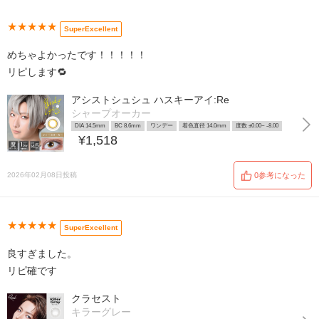
★★★★★
SuperExcellent
めちゃよかったです！！！！！
リピします🔁
アシストシュシュ ハスキーアイ:Re
シャープオーカー
DIA 14.5mm
BC 8.6mm
ワンデー
着色直径 14.0mm
度数 ±0.00~ -8.00
¥1,518
2026年02月08日投稿
0参考になった
★★★★★
SuperExcellent
良すぎました。
リピ確です
クラセスト
キラーグレー