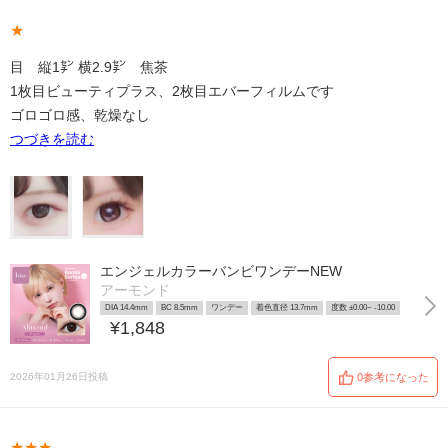
★
目 縦1㌢ 横2.9㌢ 焦茶
1枚目ビューティプラス、2枚目エバーフィルムです
ゴロゴロ感、乾燥なし
つづきを読む
エンジェルカラーバンビワンデーNEW
アーモンド
DIA 14.4mm
BC 8.5mm
ワンデー
着色直径 13.7mm
度数 ±0.00~ -10.00
¥1,848
2026年01月26日投稿
0参考になった
★★★