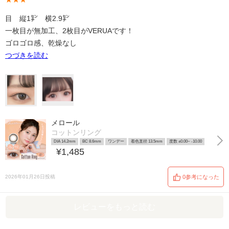
目 縦1㌢ 横2.9㌢
一枚目が無加工、2枚目がVERUAです！
ゴロゴロ感、乾燥なし
つづきを読む
メロール
コットンリング
DIA 14.2mm
BC 8.6mm
ワンデー
着色直径 13.5mm
度数 ±0.00~ -10.00
¥1,485
2026年01月26日投稿
0参考になった
レビューをもっと読む