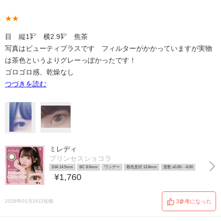
★★
目 縦1㌢ 横2.9㌢ 焦茶
写真はビューティプラスです フィルターがかかっていますが実物
は茶色というよりグレーっぽかったです！
ゴロゴロ感、乾燥なし
つづきを読む
ミレディ
プリンセスショコラ
DIA 14.5mm
BC 8.6mm
ワンデー
着色直径 13.8mm
度数 ±0.00~ -8.00
¥1,760
2026年01月26日投稿
3参考になった