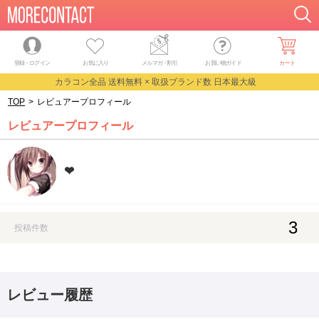
登録・ログイン
お気に入り
メルマガ
・
割引
お買い物ガイド
カート
カラコン全品 送料無料 × 取扱ブランド数 日本最大級
TOP
>
レビュアープロフィール
レビュアープロフィール
❤︎
3
投稿件数
レビュー履歴