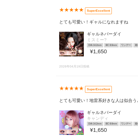
★★★★★
SuperExcellent
とても可愛い！ギャルになれますね
ギャルネバーダイ
ミスミー?
DIA 14.2mm
BC 8.6mm
ワンデー
着
¥1,650
2026年04月19日投稿
★★★★★
SuperExcellent
とても可愛い！地雷系好きな人は似合う
ギャルネバーダイ
キャンディ
DIA 14.2mm
BC 8.6mm
ワンデー
着
¥1,650