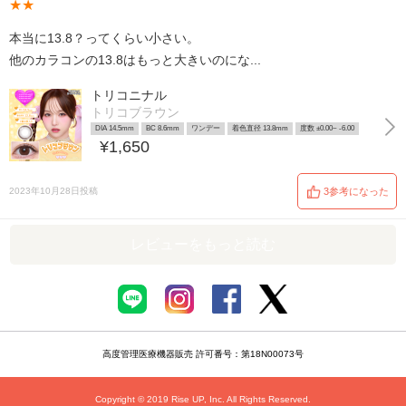
★★
本当に13.8？ってくらい小さい。
他のカラコンの13.8はもっと大きいのにな...
トリコニナル
トリコブラウン
DIA 14.5mm
BC 8.6mm
ワンデー
着色直径 13.8mm
度数 ±0.00~ -6.00
¥1,650
2023年10月28日投稿
3参考になった
レビューをもっと読む
高度管理医療機器販売 許可番号：第18N00073号
Copyright © 2019 Rise UP, Inc. All Rights Reserved.