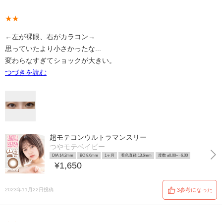
★★
←左が裸眼、右がカラコン→
思っていたより小さかったな...
変わらなすぎてショックが大きい。
つづきを読む
超モテコンウルトラマンスリー
つやモテベイビー
DIA 14.2mm
BC 8.6mm
1ヶ月
着色直径 13.6mm
度数 ±0.00~ -6.00
¥1,650
2023年11月22日投稿
3参考になった