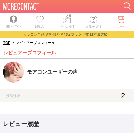
登録・ログイン
お気に入り
メルマガ
・
割引
お買い物ガイド
カート
カラコン全品 送料無料 × 取扱ブランド数 日本最大級
TOP
>
レビュアープロフィール
レビュアープロフィール
モアコンユーザーの声
2
投稿件数
レビュー履歴