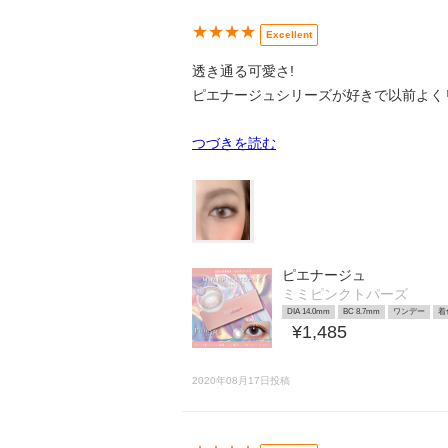
★★★★
Excellent
透き通る可愛さ!
ピエナージュシリーズが好きで以前よく
つづきを読む
ピエナージュ
ミミピンクトパーズ
DIA 14.0mm
BC 8.7mm
ワンデー
着
¥1,485
2020年08月17日投稿