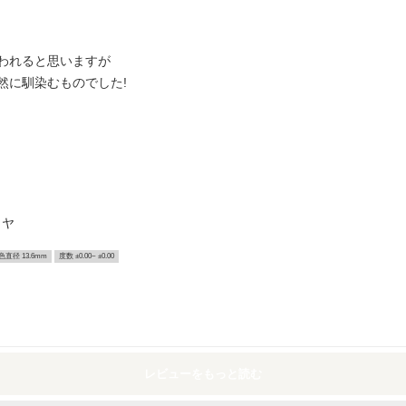
われると思いますが
然に馴染むものでした!
イヤ
色直径 13.6mm
度数 ±0.00~ ±0.00
レビューをもっと読む