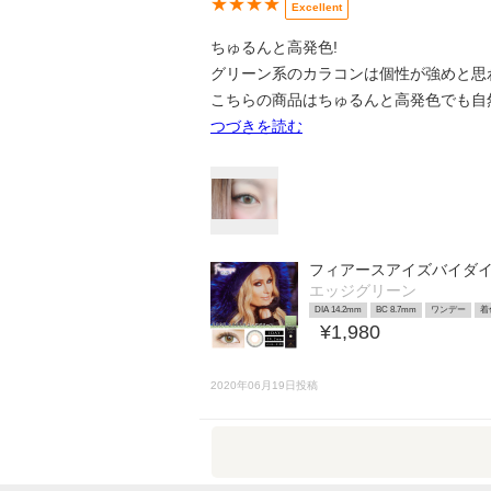
★★★★
Excellent
ちゅるんと高発色!
グリーン系のカラコンは個性が強めと思
こちらの商品はちゅるんと高発色でも自
つづきを読む
フィアースアイズバイダ
エッジグリーン
DIA 14.2mm
BC 8.7mm
ワンデー
着
¥1,980
2020年06月19日投稿