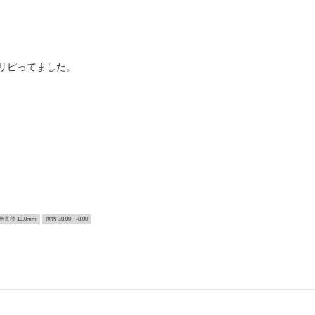
リピってました。
色直径 13.0mm
度数 ±0.00~ -8.00