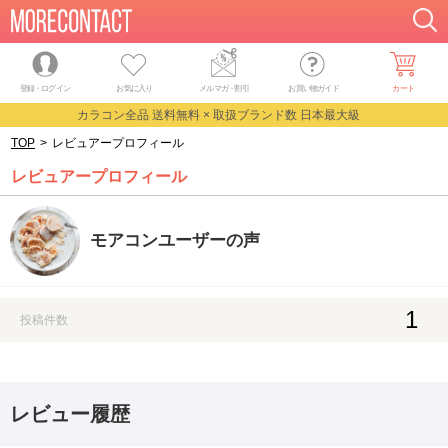
登録・ログイン
お気に入り
メルマガ
・
割引
お買い物ガイド
カート
カラコン全品 送料無料 × 取扱ブランド数 日本最大級
TOP
>
レビュアープロフィール
レビュアープロフィール
モアコンユーザーの声
1
投稿件数
レビュー履歴