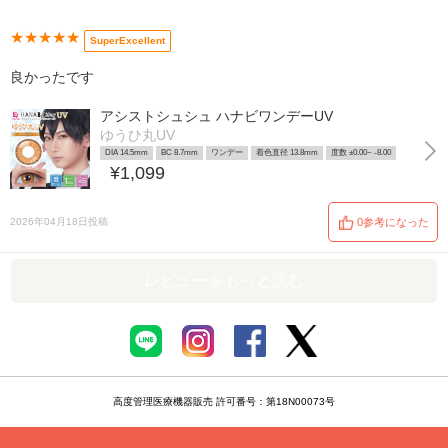
★★★★★
SuperExcellent
良かったです
アシストシュシュ ハナビワンデーUV
ゆうひ丸UV
DIA 14.5mm
BC 8.7mm
ワンデー
着色直径 13.8mm
度数 ±0.00~ -8.00
¥1,099
2026年04月18日投稿
0参考になった
レビューをもっと読む
高度管理医療機器販売 許可番号：第18N00073号