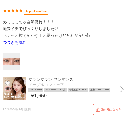
★★★★★
SuperExcellent
めっっっちゃ自然盛れ！！！
過去イチでびっくりしました🥺
ちょっと控えめかな？と思ったけどそれが良い👍
つづきを読む
マランマラン ワンマンス
メープルコントゥア
DIA 14.5mm
BC 8.6mm
1ヶ月
着色直径 13.8mm
度数 ±0.00~ -10.00
¥1,650
2026年04月24日投稿
3参考になった