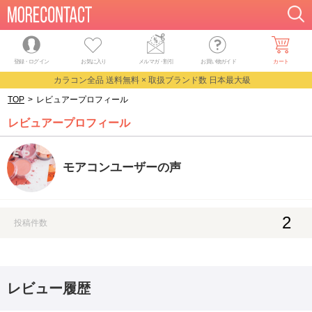
登録・ログイン
お気に入り
メルマガ
・
割引
お買い物ガイド
カート
カラコン全品 送料無料 × 取扱ブランド数 日本最大級
TOP
>
レビュアープロフィール
レビュアープロフィール
モアコンユーザーの声
2
投稿件数
レビュー履歴