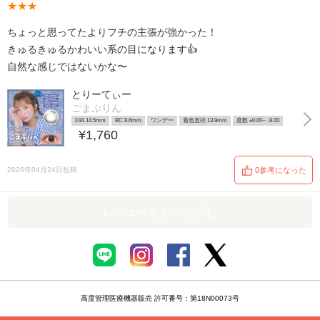
★★★
ちょっと思ってたよりフチの主張が強かった！
きゅるきゅるかわいい系の目になります👍
自然な感じではないかな〜
とりーてぃー
ごまぷりん
DIA 14.5mm
BC 8.6mm
ワンデー
着色直径 13.9mm
度数 ±0.00~ -8.00
¥1,760
2026年04月24日投稿
0参考になった
レビューをもっと読む
高度管理医療機器販売 許可番号：第18N00073号