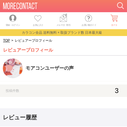
登録・ログイン
お気に入り
メルマガ
・
割引
お買い物ガイド
カート
カラコン全品 送料無料 × 取扱ブランド数 日本最大級
TOP
>
レビュアープロフィール
レビュアープロフィール
モアコンユーザーの声
3
投稿件数
レビュー履歴