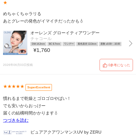
★
めちゃくちゃラリる
あとグレーの発色がイマイチだったかも💧
オーレンズ グローイティアワンデー
チャコール
DIA 14.2mm
BC 8.7mm
ワンデー
着色直径 13.3mm
度数 ±0.00~ -10.00
¥1,760
2026年06月03日投稿
0参考になった
★★★★★
SuperExcellent
慣れるまで乾燥とゴロゴロやばい！
でも安いからおっけー
届くの結構時間かかります💧
つづきを読む
ピュアアクアワンマンスUV by ZERU