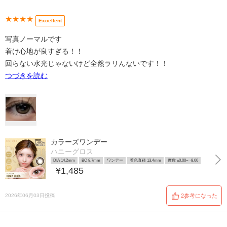
★★★★
Excellent
写真ノーマルです
着け心地が良すぎる！！
回らない水光じゃないけど全然ラリんないです！！
つづきを読む
カラーズワンデー
ハニーグロス
DIA 14.2mm
BC 8.7mm
ワンデー
着色直径 13.4mm
度数 ±0.00~ -8.00
¥1,485
2026年06月03日投稿
2参考になった