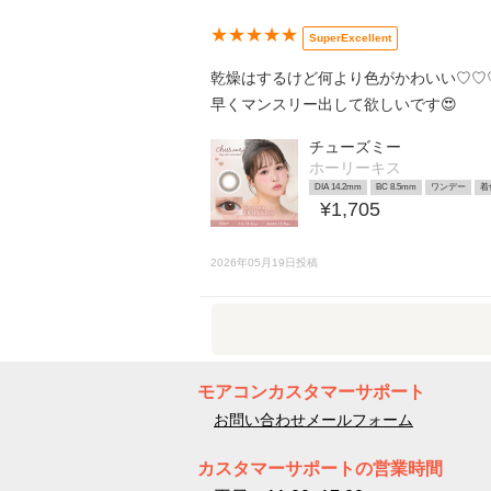
★★★★★
SuperExcellent
乾燥はするけど何より色がかわいい♡♡
早くマンスリー出して欲しいです😍
チューズミー
ホーリーキス
DIA 14.2mm
BC 8.5mm
ワンデー
着
¥1,705
2026年05月19日投稿
モアコンカスタマーサポート
お問い合わせメールフォーム
カスタマーサポートの営業時間