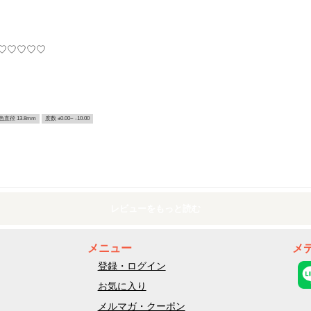
♡♡♡♡♡
色直径 13.8mm
度数 ±0.00~ -10.00
レビューをもっと読む
メニュー
メ
登録・ログイン
お気に入り
メルマガ・クーポン