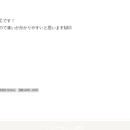
工です！
で違いが分かりやすいと思います🙌🏻
色直径 13.4mm
度数 ±0.00~ -10.00
レビューをもっと読む