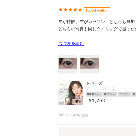
★★★★★
SuperExcellent
左が裸眼、右がカラコン、どちらも無加
どちらの写真も同じタイミングで撮ったの
つづきを読む
トパーズ
デートトパーズ
DIA 14.2mm
BC 8.6mm
ワンデー
着
¥1,760
2026年05月29日投稿