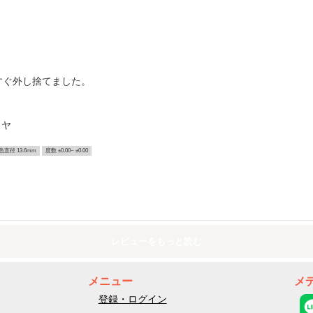
すぐ外し捨てました。
イヤ
色直径 13.6mm
度数 ±0.00~ ±0.00
レビューをもっと読む
メニュー
メ
登録・ログイン