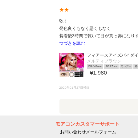
★★
乾く
発色良くもなく悪くもなく
装着後3時間で乾いて目が真っ赤になり
つづきを読む
フィアースアイズバイダ
メルティブラウン
DIA 14.2mm
BC 8.7mm
ワンデー
着
¥1,980
2020年01月27日投稿
モアコンカスタマーサポート
お問い合わせメールフォーム