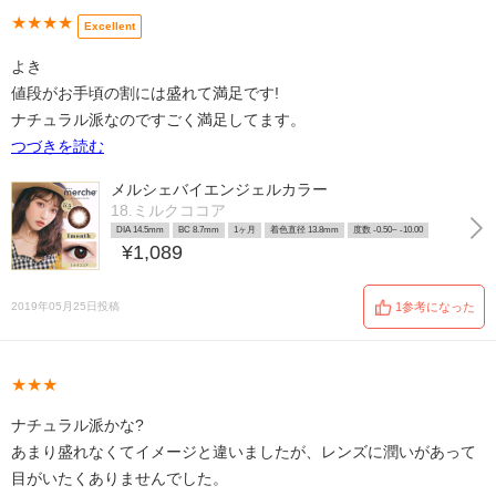
★★★★
Excellent
よき
値段がお手頃の割には盛れて満足です!
ナチュラル派なのですごく満足してます。
つづきを読む
メルシェバイエンジェルカラー
18.ミルクココア
DIA 14.5mm
BC 8.7mm
1ヶ月
着色直径 13.8mm
度数 -0.50~ -10.00
¥1,089
2019年05月25日投稿
1参考になった
★★★
ナチュラル派かな?
あまり盛れなくてイメージと違いましたが、レンズに潤いがあって
目がいたくありませんでした。