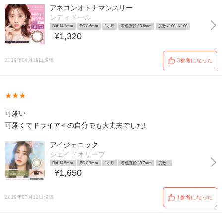
アネコンオトナマンスリー
レディドール
DIA 14.2mm
BC 8.6mm
1ヶ月
着色直径 13.6mm
度数 -2.00~ -2.00
¥1,320
2019年04月19日投稿
3参考になった
★★★
可愛い
可愛くてドライアイの自分でも大丈夫でした!
アイジェニック
シェイドオリーブ
DIA 14.5mm
BC 8.7mm
1ヶ月
着色直径 13.7mm
度数 ~
¥1,650
2019年07月12日投稿
1参考になった