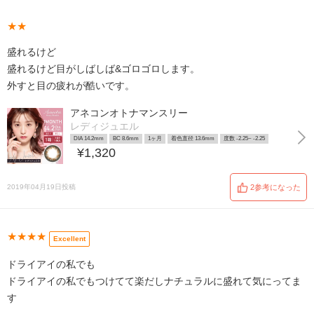
★★
盛れるけど
盛れるけど目がしばしば&ゴロゴロします。
外すと目の疲れが酷いです。
アネコンオトナマンスリー
レディジュエル
DIA 14.2mm
BC 8.6mm
1ヶ月
着色直径 13.6mm
度数 -2.25~ -2.25
¥1,320
2019年04月19日投稿
2参考になった
★★★★
Excellent
ドライアイの私でも
ドライアイの私でもつけてて楽だしナチュラルに盛れて気にってま
す