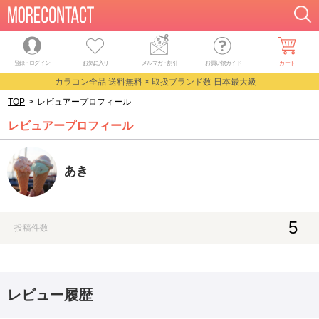
登録・ログイン
お気に入り
メルマガ
・
割引
お買い物ガイド
カート
カラコン全品 送料無料 × 取扱ブランド数 日本最大級
TOP
>
レビュアープロフィール
レビュアープロフィール
あき
5
投稿件数
レビュー履歴