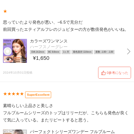
★
思っていたより発色が悪い、−6.5で充分だ
前回買ったエティアルフレのジュピターの方が数倍発色がいいね。
カラーズワンマンス
ハーフスノーグレー
DIA 14.2mm
BC 8.6mm
1ヶ月
着色直径 13.6mm
度数 -1.00~ -1.00
¥1,650
2024年10月01日投稿
0参考になった
★★★★★
SuperExcellent
素晴らしい上品さと美しさ
フルブルームシリーズのトップはリリーだが、こちらも発色が良く
て気に入っている。またリピートすると思う。
パーフェクトシリーズワンデー フルブルーム