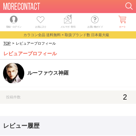
登録・ログイン
お気に入り
メルマガ
・
割引
お買い物ガイド
カート
カラコン全品 送料無料 × 取扱ブランド数 日本最大級
TOP
>
レビュアープロフィール
レビュアープロフィール
ルーファウス神羅
2
投稿件数
レビュー履歴