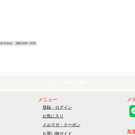
径 13.4mm
度数 ±0.00~ -10.00
レビューをもっと読む
メニュー
メ
登録・ログイン
お気に入り
メルマガ・クーポン
高
お買い物ガイド