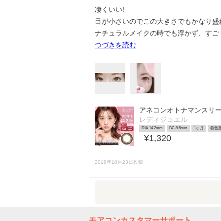
凄くいい!
目が小さいのでこの大きさでもかなり盛
ナチュラルメイクの時でも浮かず、すごく良
つづきを読む
アネコンオトナマンスリ
レディジュエル
DIA 14.2mm
BC 8.6mm
1ヶ月
着色直
¥1,320
2018年10月23日投稿
モアコンカスタマーサポート