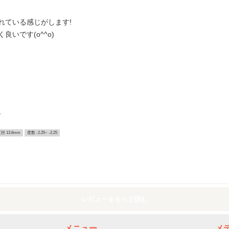
れている感じがします!
いです(o^^o)
ー
径 13.6mm
度数 -2.25~ -2.25
レビューをもっと読む
メニュー
メ