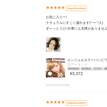
★★★★★
SuperExcellent
お気に入りー!
ナチュラルにすごく盛れます(*´ー`*人)
ずーっとりぴ♪仕事にも支障がありません
エンジェルカラーバンビ
旧アーモンド
DIA 14.2mm
BC 8.6mm
ワンデー
着
¥3,372
2016年05月27日投稿
★★★★★
SuperExcellent