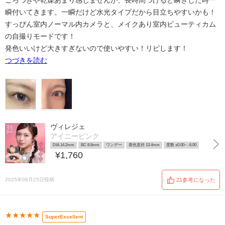
ごろつきや乾燥あまり感じませんが、長時間つけると瞬きした時一
瞬付いてきます。一瞬だけど水光タイプだから目立ちやすいかも！
すっぴん室内ノーマル内カメラと、メイクあり室内ビューティカム
の自撮りモードです！
発色いいけど大きすぎないので使いやすい！リピします！
つづきを読む
ヴィレジェ
アイニーピンク
DIA 14.2mm
BC 8.6mm
ワンデー
着色直径 13.4mm
度数 ±0.00~ -6.00
¥1,760
2025年08月25日投稿
21参考になった
★★★★★
SuperExcellent