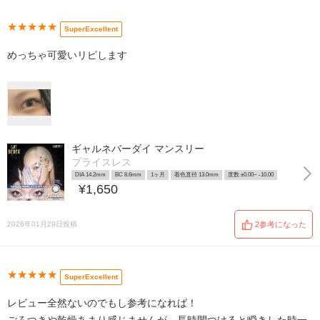
★★★★★
SuperExcellent
めっちゃ可愛いリピします
ギャルネバーダイ マンスリー
プライスレス
DIA 14.2mm
BC 8.6mm
1ヶ月
着色直径 13.0mm
度数 ±0.00~ -10.00
¥1,650
2026年01月29日投稿
2参考になった
★★★★★
SuperExcellent
レビュー全然ないのでもし参考になれば！