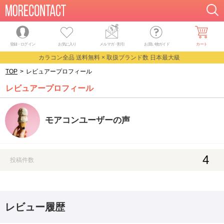
登録・ログイン
お気に入り
メルマガ
・
割引
お買い物ガイド
カート
カラコン全品 送料無料 × 取扱ブランド数 日本最大級
TOP
>
レビュアープロフィール
レビュアープロフィール
モアコンユーザーの声
4
投稿件数
レビュー履歴