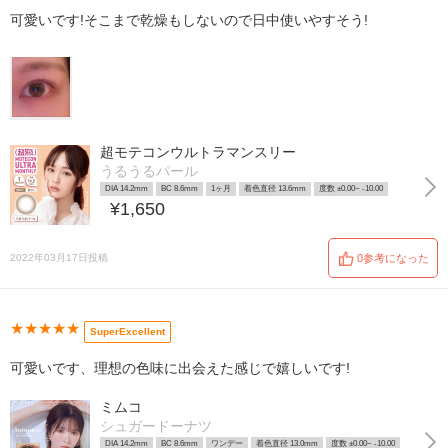
可愛いです!そこまで乾燥もしないので日中使いやすそう!
超モテコンウルトラマンスリー
うるうるパール
DIA 14.2mm
BC 8.6mm
1ヶ月
着色直径 13.6mm
度数 ±0.00~ -10.00
¥1,650
2022年03月17日投稿
0参考になった
★★★★★
SuperExcellent
可愛いです、理想の色味に出会えた感じで嬉しいです!
ミムコ
シュガードーナツ
DIA 14.2mm
BC 8.6mm
ワンデー
着色直径 13.0mm
度数 ±0.00~ -10.00