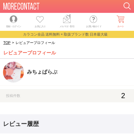
登録・ログイン
お気に入り
メルマガ
・
割引
お買い物ガイド
カート
カラコン全品 送料無料 × 取扱ブランド数 日本最大級
TOP
>
レビュアープロフィール
レビュアープロフィール
みちょぱらぶ
2
投稿件数
レビュー履歴