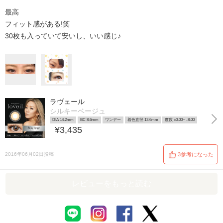
最高
フィット感がある!笑
30枚も入っていて安いし、いい感じ♪
ラヴェール
シルキーベージュ
DIA 14.2mm
BC 8.6mm
ワンデー
着色直径 13.6mm
度数 ±0.00~ -8.00
¥3,435
2016年06月02日投稿
3参考になった
レビューをもっと読む