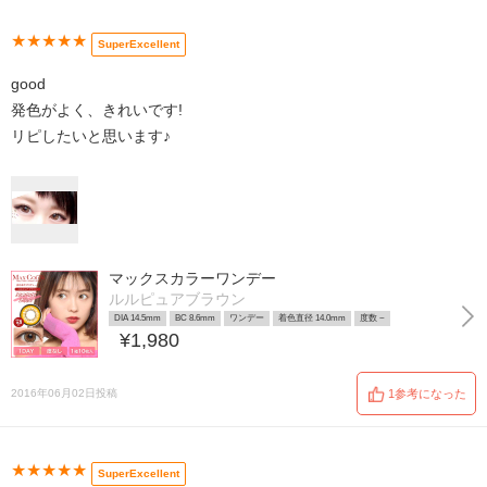
★★★★★
SuperExcellent
good
発色がよく、きれいです!
リピしたいと思います♪
マックスカラーワンデー
ルルピュアブラウン
DIA 14.5mm
BC 8.6mm
ワンデー
着色直径 14.0mm
度数 ~
¥1,980
2016年06月02日投稿
1参考になった
★★★★★
SuperExcellent