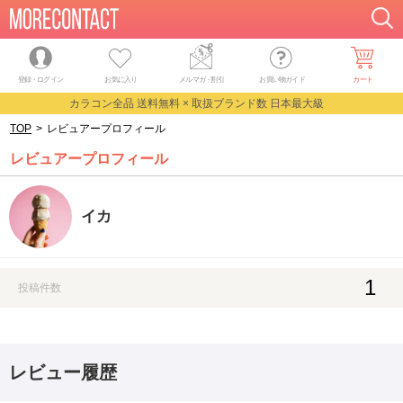
登録・ログイン
お気に入り
メルマガ
・
割引
お買い物ガイド
カート
カラコン全品 送料無料 × 取扱ブランド数 日本最大級
TOP
>
レビュアープロフィール
レビュアープロフィール
イカ
1
投稿件数
レビュー履歴