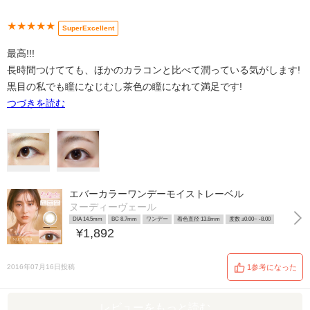
★★★★★
SuperExcellent
最高!!!
長時間つけてても、ほかのカラコンと比べて潤っている気がします!
黒目の私でも瞳になじむし茶色の瞳になれて満足です!
つづきを読む
エバーカラーワンデーモイストレーベル
ヌーディーヴェール
DIA 14.5mm
BC 8.7mm
ワンデー
着色直径 13.8mm
度数 ±0.00~ -8.00
¥1,892
2016年07月16日投稿
1参考になった
レビューをもっと読む