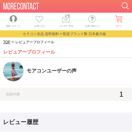
登録・ログイン
お気に入り
メルマガ
・
割引
お買い物ガイド
カート
カラコン全品 送料無料 × 取扱ブランド数 日本最大級
TOP
>
レビュアープロフィール
レビュアープロフィール
モアコンユーザーの声
1
投稿件数
レビュー履歴