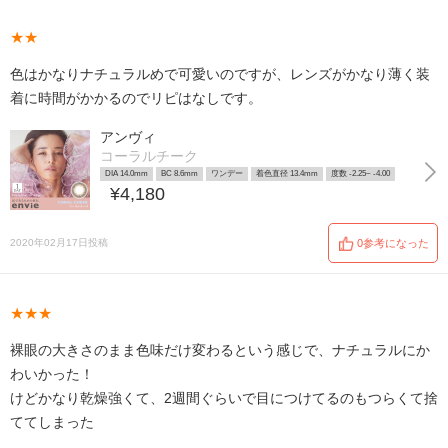
★★
色はかなりナチュラルめで可愛いのですが、レンズがかなり薄く装
着に時間がかかるのでリピはなしです。
アンヴィ
コーラルチーク
DIA 14.0mm
BC 8.6mm
ワンデー
着色直径 13.4mm
度数 -2.25~ -4.00
¥4,180
2020年02月17日投稿
0参考になった
★★★
裸眼の大きさのまま色味だけ変わるという感じで、ナチュラルにか
わいかった！
けどかなり乾燥強くて、2週間ぐらいで目につけてるのもつらくて捨
ててしまった