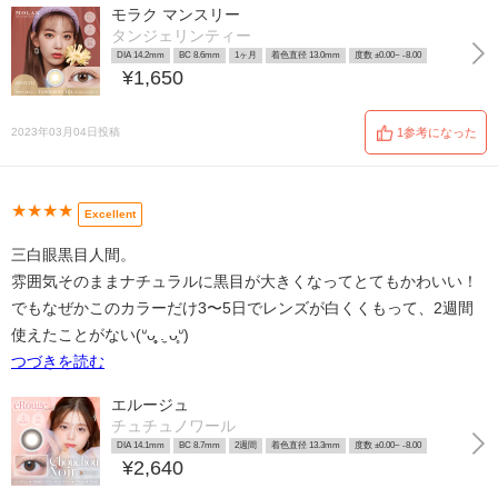
モラク マンスリー
タンジェリンティー
DIA 14.2mm
BC 8.6mm
1ヶ月
着色直径 13.0mm
度数 ±0.00~ -8.00
¥1,650
2023年03月04日投稿
1参考になった
★★★★
Excellent
三白眼黒目人間。
雰囲気そのままナチュラルに黒目が大きくなってとてもかわいい！
でもなぜかこのカラーだけ3〜5日でレンズが白くくもって、2週間
使えたことがない(ᐡᴗ̥̥ .̼ ᴗ̥ᐡ)
つづきを読む
エルージュ
チュチュノワール
DIA 14.1mm
BC 8.7mm
2週間
着色直径 13.3mm
度数 ±0.00~ -8.00
¥2,640