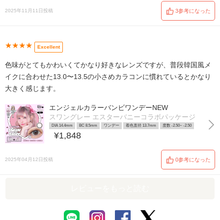
2025年11月11日投稿
3参考になった
★★★★
Excellent
色味がとてもかわいくてかなり好きなレンズですが、普段韓国風メ
イクに合わせた13.0〜13.5の小さめカラコンに慣れているとかなり
大きく感じます。
エンジェルカラーバンビワンデーNEW
スワングレー エスターバニーコラボパッケージ
DIA 14.4mm
BC 8.5mm
ワンデー
着色直径 13.7mm
度数 -2.50~ -2.50
¥1,848
2025年04月12日投稿
0参考になった
レビューをもっと読む