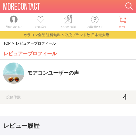
登録・ログイン
お気に入り
メルマガ
・
割引
お買い物ガイド
カート
カラコン全品 送料無料 × 取扱ブランド数 日本最大級
TOP
>
レビュアープロフィール
レビュアープロフィール
モアコンユーザーの声
4
投稿件数
レビュー履歴