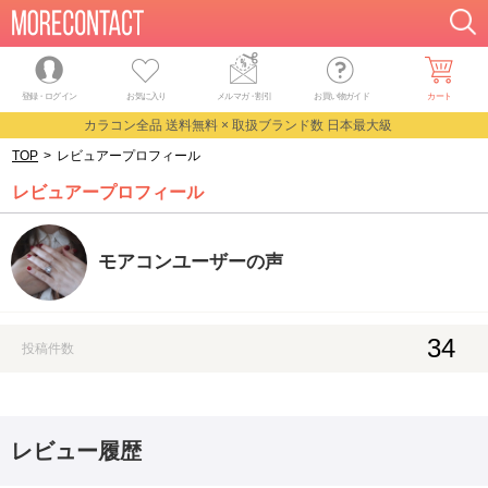
登録・ログイン
お気に入り
メルマガ
・
割引
お買い物ガイド
カート
カラコン全品 送料無料 × 取扱ブランド数 日本最大級
TOP
>
レビュアープロフィール
レビュアープロフィール
モアコンユーザーの声
34
投稿件数
レビュー履歴