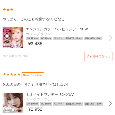
★★★
やっぱり、このこも乾燥する!リピなし
エンジェルカラーバンビワンデーNEW
カシスブラウン
DIA 14.2mm
BC 8.6mm
ワンデー
着色直径 13.8mm
度数 ±0.00~ -5.00
¥3,435
2021年01月02日投稿
0参考になった
★★★★★
SuperExcellent
休みの日の引きこもり用でリピはしない!
ネオサイトワンデーリングUV
ダークブラウン
DIA 14.0mm
BC 8.6mm
ワンデー
着色直径 13.4mm
度数 ±0.00~ -10.00
¥2,952