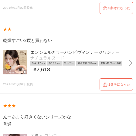
2021年01月02日投稿
0参考になった
★★
乾燥すごい2度と買わない
エンジェルカラーバンビヴィンテージワンデー
ナチュラルヌード
DIA 14.2mm
BC 8.5mm
ワンデー
着色直径 13.6mm
度数 -10.00~ -10.00
¥2,618
2021年01月02日投稿
1参考になった
★★★
んーあまり好きくないシリーズかな
普通