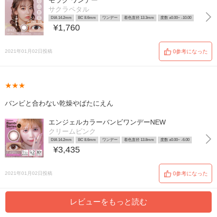
モラク ワンデー
サクラペタル
DIA 14.2mm
BC 8.6mm
ワンデー
着色直径 13.3mm
度数 ±0.00~ -10.00
¥1,760
2021年01月02日投稿
0参考になった
★★★
バンビと合わない乾燥やばたにえん
エンジェルカラーバンビワンデーNEW
クリームピンク
DIA 14.2mm
BC 8.6mm
ワンデー
着色直径 13.8mm
度数 ±0.00~ -6.00
¥3,435
2021年01月02日投稿
0参考になった
レビューをもっと読む