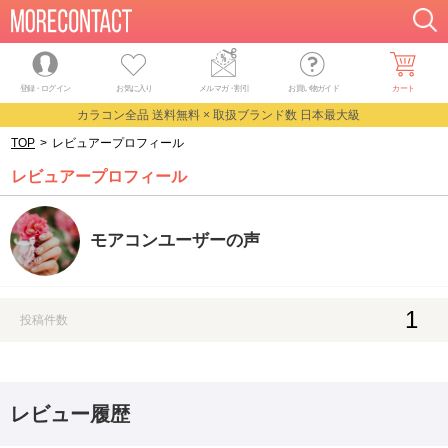
登録・ログイン
お気に入り
メルマガ
・
割引
お買い物ガイド
カート
カラコン全品 送料無料 × 取扱ブランド数 日本最大級
TOP
>
レビュアープロフィール
レビュアープロフィール
モアコンユーザーの声
1
投稿件数
レビュー履歴