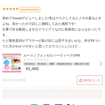
★★★★★
SuperExcellent
初めて2weekデビューしました!冬はマスクしてるとメガネ曇るんす
よね…安かったので試しに挑戦してみた感想です!
仕事で目を酷使しますがドライアイなのに乾燥気にならなかったで
す。
ただ着色直径がアラサーの私の目には若干大きいかな…外す時つい
てた方がわかりやすいと思ってカラコンにしたけど…
ルースシフォンゼルツーウィークUVM
オリーブブラウン
DIA 14.0mm
BC 8.6mm
2週間
着色直径 13.4mm
度数 -2.25~ -5.25
¥1,485
2021年12月13日投稿
0参考になった
レビューをもっと読む