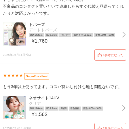
不良品のコンタクト置いといて連絡したらすぐ代替え品送ってくれ
たりと対応よかったです。
トパーズ
デートトパーズ
DIA 14.2mm
BC 8.6mm
ワンデー
着色直径 13.4mm
度数 ±0.00~ -10.00
¥1,760
2025年05月14日投稿
1参考になった
★★★★★
SuperExcellent
もう3年以上使ってます。コスパ良いし付け心地も問題ないです。
ネオサイト14UV
クリア
DIA 14.0mm
BC 8.7mm
2週間
着色直径
度数 -0.50~ -10.00
¥1,562
2025年05月14日投稿
2参考になった