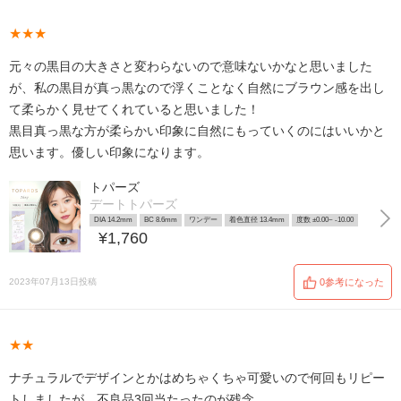
★★★
元々の黒目の大きさと変わらないので意味ないかなと思いました
が、私の黒目が真っ黒なので浮くことなく自然にブラウン感を出し
て柔らかく見せてくれていると思いました！
黒目真っ黒な方が柔らかい印象に自然にもっていくのにはいいかと
思います。優しい印象になります。
トパーズ
デートトパーズ
DIA 14.2mm
BC 8.6mm
ワンデー
着色直径 13.4mm
度数 ±0.00~ -10.00
¥1,760
2023年07月13日投稿
0参考になった
★★
ナチュラルでデザインとかはめちゃくちゃ可愛いので何回もリピー
トしましたが、不良品3回当たったのが残念。