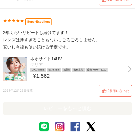
★★★★★
SuperExcellent
2年くらいリピートし続けてます！
レンズは薄すぎることもないしごろごろしません。
安いし今後も使い続ける予定です。
ネオサイト14UV
クリア
DIA 14.0mm
BC 8.7mm
2週間
着色直径
度数 -0.50~ -10.00
¥1,562
2024年12月27日投稿
2参考になった
レビューをもっと読む