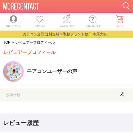
登録・ログイン
お気に入り
メルマガ
・
割引
お買い物ガイド
カート
カラコン全品 送料無料 × 取扱ブランド数 日本最大級
TOP
>
レビュアープロフィール
レビュアープロフィール
モアコンユーザーの声
4
投稿件数
レビュー履歴