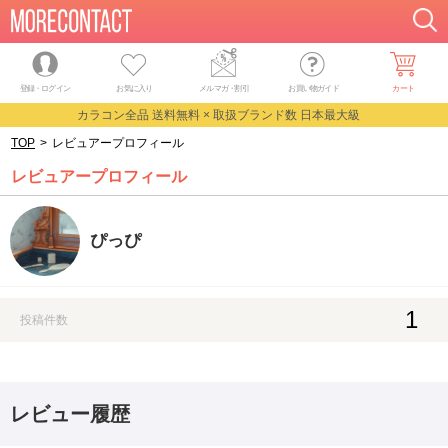
登録・ログイン
お気に入り
メルマガ
・
割引
お買い物ガイド
カート
カラコン全品 送料無料 × 取扱ブランド数 日本最大級
TOP
>
レビュアープロフィール
レビュアープロフィール
ぴっぴ
1
投稿件数
レビュー履歴