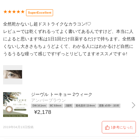
★★★★★
SuperExcellent
全然乾かないし超ドストライクなカラコン!♡
レビューでは乾くずれるってよく書いてあるんですけど、本当に人
によると思います!私は1日1回だけ目薬するだけで持ちます。全然痛
くないし大きさもちょうどよくて、わかる人にはわかるけど自然に
うるうるな瞳って感じです!ずっとリピしてますオススメです︎︎☺︎!
ジーヴル トーキョー 2ウィーク
アンバーブラウン
DIA 14.1mm
BC 8.6mm
2週間
着色直径 13.4mm
度数 ±0.00~ -10.00
¥2,178
2019年04月13日投稿
1参考になった