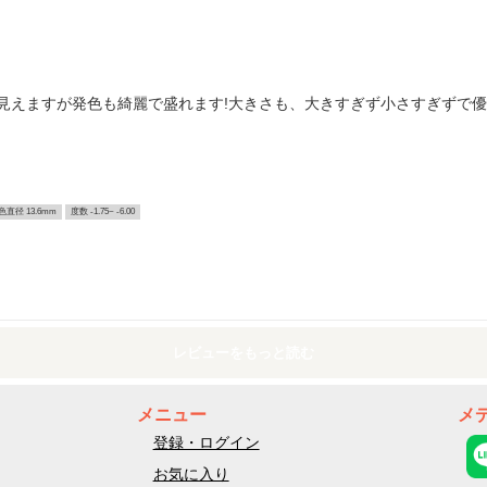
見えますが発色も綺麗で盛れます!大きさも、大きすぎず小さすぎずで
色直径 13.6mm
度数 -1.75~ -6.00
レビューをもっと読む
メニュー
メ
登録・ログイン
お気に入り