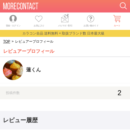
登録・ログイン
お気に入り
メルマガ
・
割引
お買い物ガイド
カート
カラコン全品 送料無料 × 取扱ブランド数 日本最大級
TOP
>
レビュアープロフィール
レビュアープロフィール
蓮くん
2
投稿件数
レビュー履歴