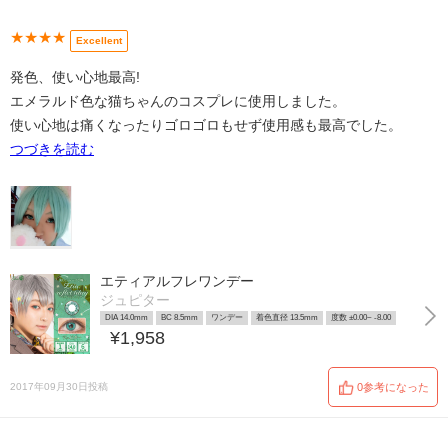
★★★★
Excellent
発色、使い心地最高!
エメラルド色な猫ちゃんのコスプレに使用しました。
使い心地は痛くなったりゴロゴロもせず使用感も最高でした。
つづきを読む
エティアルフレワンデー
ジュピター
DIA 14.0mm
BC 8.5mm
ワンデー
着色直径 13.5mm
度数 ±0.00~ -8.00
¥1,958
2017年09月30日投稿
0参考になった