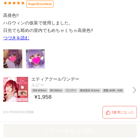
★★★★★
SuperExcellent
高発色!!
ハロウィンの仮装で使用しました。
日光でも暗めの室内でもめちゃくちゃ高発色!!
つづきを読む
エティアクールワンデー
ルビー
DIA 14.5mm
BC 8.8mm
ワンデー
着色直径 14.1mm
度数 ±0.00~ -8.00
¥1,958
2017年09月30日投稿
3参考になった
レビューをもっと読む