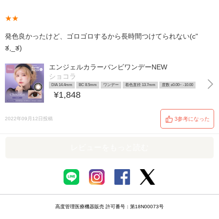
★★
発色良かったけど、ゴロゴロするから長時間つけてられない(c"
ತ,_ತ)
エンジェルカラーバンビワンデーNEW
ショコラ
DIA 14.4mm
BC 8.5mm
ワンデー
着色直径 13.7mm
度数 ±0.00~ -10.00
¥1,848
2022年09月12日投稿
3参考になった
レビューをもっと読む
高度管理医療機器販売 許可番号：第18N00073号