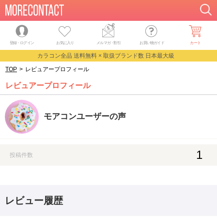
登録・ログイン
お気に入り
メルマガ
・
割引
お買い物ガイド
カート
カラコン全品 送料無料 × 取扱ブランド数 日本最大級
TOP
>
レビュアープロフィール
レビュアープロフィール
モアコンユーザーの声
1
投稿件数
レビュー履歴