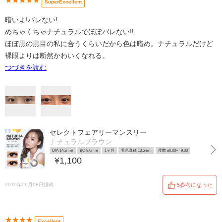
★★★★★
SuperExcellent
暗いよ!バレない!
めちゃくちゃナチュラルでほぼバレない‼︎
ほぼ黒の黒目の私に合うくらいだから色は暗め。ナチュラルだけど
裸眼よりは断然かわいくなれる。
つづきを読む
セレクトフェアリーマンスリー
ナチュラルブラウン
DIA 14.2mm
BC 8.6mm
1ヶ月
着色直径 13.5mm
度数 ±0.00~ -9.00
¥1,100
2019年09月08日投稿
5参考になった
★★★★
Excellent