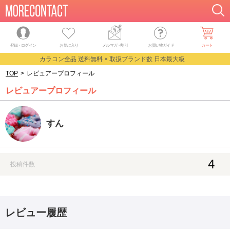
登録・ログイン
お気に入り
メルマガ
・
割引
お買い物ガイド
カート
カラコン全品 送料無料 × 取扱ブランド数 日本最大級
TOP
>
レビュアープロフィール
レビュアープロフィール
すん
4
投稿件数
レビュー履歴