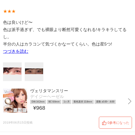
★★★
色は良いけど〜
色は派手過ぎず、でも裸眼より断然可愛くなれる!キラキラしてる
し。
半分の人はカラコンて気づくかなーてくらい。色は星5つ!
つづきを読む
ヴェリタマンスリー
デイジーヘーゼル
DIA 14.2mm
BC 8.6mm
1ヶ月
着色直径 13.8mm
度数 ±0.00~ -8.00
¥968
2019年06月15日投稿
0参考になった