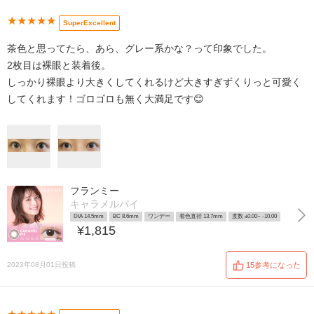
★★★★★
SuperExcellent
茶色と思ってたら、あら、グレー系かな？って印象でした。
2枚目は裸眼と装着後。
しっかり裸眼より大きくしてくれるけど大きすぎずくりっと可愛く
してくれます！ゴロゴロも無く大満足です😊
フランミー
キャラメルパイ
DIA 14.5mm
BC 8.6mm
ワンデー
着色直径 13.7mm
度数 ±0.00~ -10.00
¥1,815
2023年08月01日投稿
15参考になった