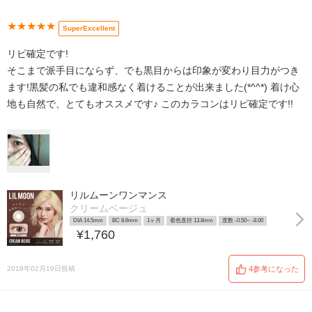
★★★★★
SuperExcellent
リピ確定です!
そこまで派手目にならず、でも黒目からは印象が変わり目力がつき
ます!黒髪の私でも違和感なく着けることが出来ました(*^^*) 着け心
地も自然で、とてもオススメです♪ このカラコンはリピ確定です!!
リルムーンワンマンス
クリームベージュ
DIA 14.5mm
BC 8.6mm
1ヶ月
着色直径 13.8mm
度数 -0.50~ -8.00
¥1,760
2018年02月19日投稿
4参考になった