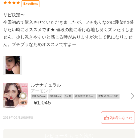
★★★★
Excellent
リピ決定〜
今回初めて購入させていただきましたが、フチありなのに馴染む!盛
りたい時にオススメです★ 値段の割に着け心地も良くズレたりしま
せん。少し乾きやすいと感じる時がありますが大して気になりませ
ん。プチプラなためオススメですよー
ルナナチュラル
アーモンド
DIA 14.5mm
BC 8.8mm
1ヶ月
着色直径 13.8mm
度数 ±0.00~ -10.00
¥1,045
2018年09月10日投稿
2参考になった
レビューをもっと読む