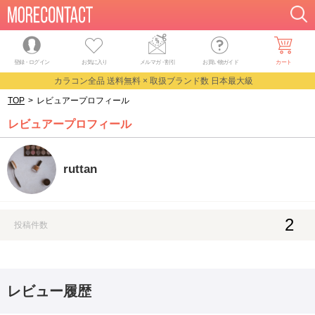
登録・ログイン
お気に入り
メルマガ
・
割引
お買い物ガイド
カート
カラコン全品 送料無料 × 取扱ブランド数 日本最大級
TOP
>
レビュアープロフィール
レビュアープロフィール
ruttan
2
投稿件数
レビュー履歴